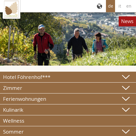
de
it
en
News
Hotel Föhrenhof***
Zimmer
Ferienwohnungen
Kulinarik
Wellness
Sommer